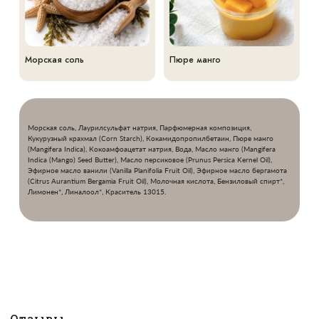
Морская соль
Пюре манго
Морская соль, Лаурилсульфат натрия, Парфюмерная композиция,
Кукурузный крахмал (Corn Starch), Кокамидопропилбетаин, Пюре манго
(Mangifera Indica), Кокоамфоацетат натрия, Вода, Масло манго (Mangifera
Indica (Mango) Seed Butter), Масло персиковое (Prunus Persica Kernel Oil),
Эфирное масло ванили (Vanilla Planifolia Fruit Oil), Эфирное масло бергамота
(Citrus Aurantium Bergamia Fruit Oil), Молочная кислота, Бензиловый спирт*,
Лимонен*, Линалоол*, Краситель 13015.
Отзывы