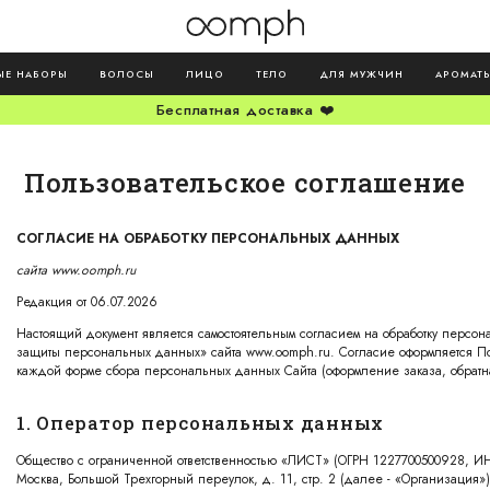
ЫЕ НАБОРЫ
ВОЛОСЫ
ЛИЦО
ТЕЛО
ДЛЯ МУЖЧИН
АРОМАТ
Бесплатная доставка ❤️
Пользовательское соглашение
СОГЛАСИЕ НА ОБРАБОТКУ ПЕРСОНАЛЬНЫХ ДАННЫХ
сайта www.oomph.ru
Редакция от 06.07.2026
Настоящий документ является самостоятельным согласием на обработку персо
защиты персональных данных» сайта www.oomph.ru. Согласие оформляется Пол
каждой форме сбора персональных данных Сайта (оформление заказа, обратн
1. Оператор персональных данных
Общество с ограниченной ответственностью «ЛИСТ» (ОГРН 1227700500928, ИН
Москва, Большой Трехгорный переулок, д. 11, стр. 2 (далее - «Организация»)