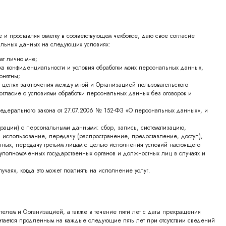
и проставляя отметку в соответствующем чекбоксе, даю свое согласие
нальных данных на следующих условиях:
т лично мне;
ка конфиденциальности и условия обработки моих персональных данных,
онятны;
в целях заключения между мной и Организацией пользовательского
гласие с условиями обработки персональных данных без оговорок и
Федерального закона от 27.07.2006 № 152-ФЗ «О персональных данных», и
рации) с персональными данными: сбор, запись, систематизацию,
 использование, передачу (распространение, предоставление, доступ),
ных, передачу третьим лицам с целью исполнения условий настоящего
уполномоченных государственных органов и должностных лиц в случаях и
аях, когда это может повлиять на исполнение услуг.
ателем и Организацией, а также в течение пяти лет с даты прекращения
итается продленным на каждые следующие пять лет при отсутствии сведений