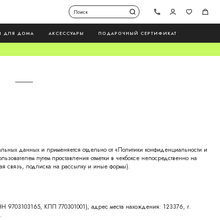
Ы ДЛЯ ДОМА
АКСЕССУАРЫ
ПОДАРОЧНЫЙ СЕРТИФИКАТ
нальных данных и применяется отдельно от «Политики конфиденциальности и
ьзователем путем проставления отметки в чекбоксе непосредственно на
ая связь, подписка на рассылку и иные формы).
Н 9703103165, КПП 770301001), адрес места нахождения: 123376, г.
.