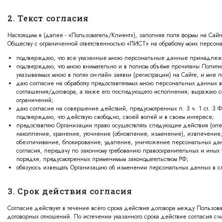
2. Текст согласия
Настоящим я (далее - «Пользователь/Клиент»), заполняя поля формы на Сайте 
Обществу с ограниченной ответственностью «ЛИСТ» на обработку моих персо
подтверждаю, что все указанные мною персональные данные принадлежа
подтверждаю, что мною внимательно и в полном объёме прочитаны Полити
указываемых мною в полях он-лайн заявки (регистрации) на Сайте, и мне п
даю согласие на обработку предоставляемых мною персональных данных 
соглашения/договора, а также его последующего исполнения; выражаю со
ограничений;
даю согласие на совершение действий, предусмотренных п. 3 ч. 1 ст. 3 
подтверждаю, что действую свободно, своей волей и в своем интересе;
предоставляю Организации право осуществлять следующие действия (опе
накопление, хранение, уточнение (обновление, изменение), извлечение,
обезличивание, блокирование, удаление, уничтожение персональных дан
согласия, передачу по законному требованию правоохранительных и иных 
порядке, предусмотренных применимым законодательством РФ;
обязуюсь извещать Организацию об изменении персональных данных в случ
3. Срок действия согласия
Согласие действует в течение всего срока действия договора между Пользов
договорных отношений. По истечении указанного срока действие согласия сч