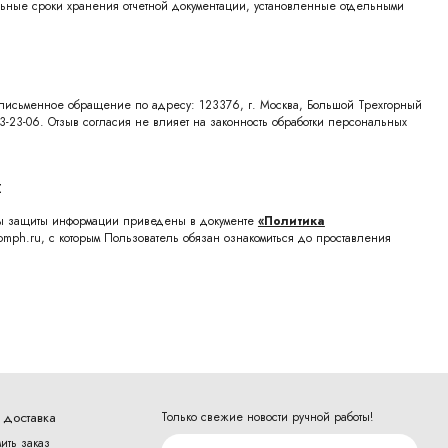
ельные сроки хранения отчетной документации, установленные отдельными
в письменное обращение по адресу: 123376, г. Москва, Большой Трехгорный
3-23-06. Отзыв согласия не влияет на законность обработки персональных
и
ры защиты информации приведены в документе
«Политика
mph.ru, с которым Пользователь обязан ознакомиться до проставления
 доставка
Только свежие новости ручной работы!
ить заказ