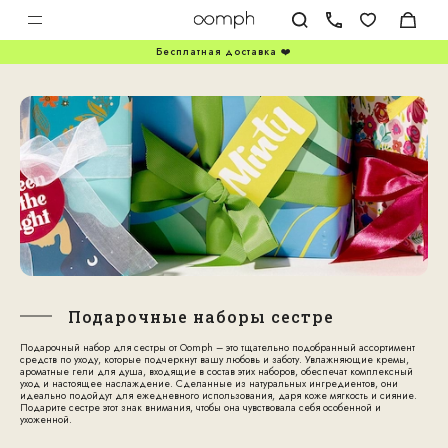
Бесплатная доставка ❤️
Подарочные наборы сестре
Подарочный набор для сестры
от Oomph – это тщательно подобранный ассортимент
средств по уходу, которые подчеркнут вашу любовь и заботу. Увлажняющие кремы,
ароматные гели для душа, входящие в состав этих наборов, обеспечат комплексный
уход и настоящее наслаждение. Сделанные из натуральных ингредиентов, они
идеально подойдут для ежедневного использования, даря коже мягкость и сияние.
Подарите сестре этот знак внимания, чтобы она чувствовала себя особенной и
ухоженной.