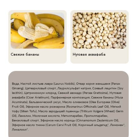
Свежие бананы
Нутовая аквафаба
Вода, Настой листьев лавра (Laurus Nobilis), Отвар корня женьшеня (Panax
Ginseng), Цетеариловый спирт, Лаурилсульфат натрия, Соевый лецитин (Soy
lecithin), Цетримониум хлорид, Свежий авокадо (Persea Gratissima), Нутовая
аквафаба (Cicer Arietinum), Парфюмерная композиция, Свежие бананы (Musa
Acuminata), Бальзамический уксус, Масло оливковое (Olea Europaea (Olive)
Fruit Oil), Эфирное масло розмарина (Rosmarinus Officinalis Leaf Oil), Мягкий
тофу (Silken Tofu), Масло зародышей пшеницы (Triticum Vulgare (Wheat) Germ
Oil), Ланолин, Молочная кислота, Метилпарабен, Пропилпарабен,
Бензиловый спирт, Эфирное масло корицы (Cinnamomum Zeylamicum Oil),
Эфирное масло тмина (Carum Carvi Fruit Oil), Коричный альдегид*, Лимонен*,
Линалоол*.