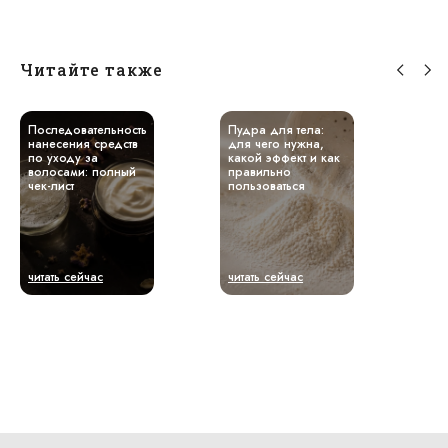
Читайте также
Последовательность
Пудра для тела:
нанесения средств
для чего нужна,
по уходу за
какой эффект и как
волосами: полный
правильно
чек-лист
пользоваться
читать сейчас
читать сейчас