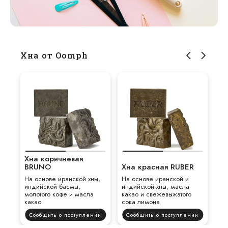
Хна от Oomph
Хна коричневая
BRUNO
Хна красная RUBER
На основе иранской хны,
На основе иранской и
индийской басмы,
индийской хны, масла
молотого кофе и масла
какао и свежевыжатого
какао
сока лимона
Сообщить о поступлении
Сообщить о поступлении