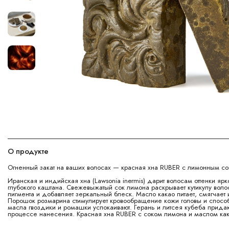
О продукте
Огненный закат на ваших волосах — красная хна RUBER с лимонным со
Иранская и индийская хна (Lawsonia inermis) дарит волосам оттенки ярк
глубокого каштана. Свежевыжатый сок лимона раскрывает кутикулу воло
пигмента и добавляет зеркальный блеск. Масло какао питает, смягчает 
Порошок розмарина стимулирует кровообращение кожи головы и способ
масла гвоздики и ромашки успокаивают. Герань и литсея кубеба придаю
процессе нанесения. Красная хна RUBER с соком лимона и маслом как