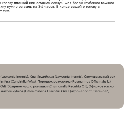
 голову пленкой или оставьте сохнуть для более глубокого темного
ну нужно оставить на 3-5 часов. В конце вымойте голову с
онера.
(Lawsonia Inermis), Хна Индийская (Lawsonia Inermis), Свежевыжатый сок
ifera (Candelilla) Wax), Порошок розмарина (Rosmarinus Officinalis L.),
f Oil), Эфирное масло ромашки (Chamomilla Recutita Oil), Эфирное масло
литсея кубеба (Litsea Cubeba Essential Oil), Цитронеллол*, Эвгенол*,