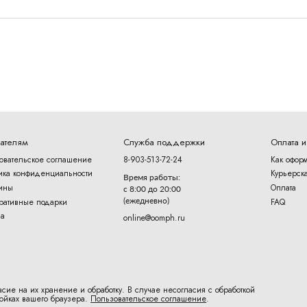
ателям
Служба поддержки
Оплата и
овательское соглашение
8-903-513-72-24
Как оформ
ика конфиденциальности
Курьерска
Время работы:
ины
Оплата
с 8:00 до 20:00
(ежедневно)
ративные подарки
FAQ
a
online@oomph.ru
асие на их хранение и обработку. В случае несогласия с обработкой
ойках вашего браузера.
Пользовательское соглашение
.