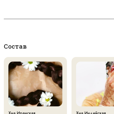
Состав
Хна Иранская
Хна Индийская