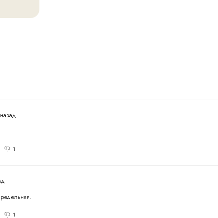
 назад
1
ад
предельная.
1