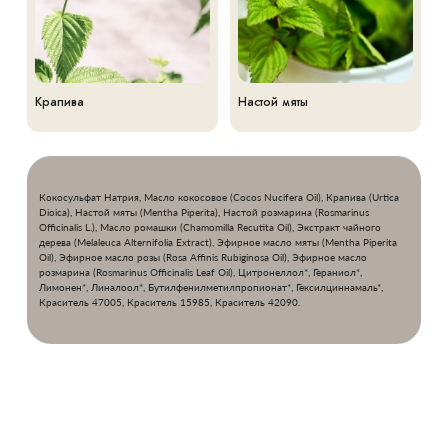
Крапива
Настой мяты
Кокосульфат Натрия, Масло кокосовое (Cocos Nucifera Oil), Крапива (Urtica
Dioica), Настой мяты (Mentha Piperita), Настой розмарина (Rosmarinus
Officinalis L.), Масло ромашки (Chamomilla Recutita Oil), Экстракт чайного
дерева (Melaleuca Alternifolia Extract), Эфирное масло мяты (Mentha Piperita
Oil), Эфирное масло розы (Rosa Affinis Rubiginosa Oil), Эфирное масло
розмарина (Rosmarinus Officinalis Leaf Oil), Цитронеллол*, Гераниол*,
Лимонен*, Линалоол*, Бутилфенилметилпропионат*, Гексилциннамаль*,
Краситель 47005, Краситель 15985, Краситель 42090.