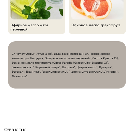
Эфирное масло мяты
Эфирное масло грейпфрута
перечной
Спирт этиловый 79,08 % об., Вода деионизированная, Парфюмерная
композиция, Глицерин, Эфирное масло мяты перечной (Mentha Piperita Oil),
Эфирное масло грейпфрута (Citrus Paradisi (Grapefruite) Essential Oil),
Бензилбензоат*, Коричный спирт*, Цитраль*, Цитронеллол*, Кумарин*,
Эвгенол*, Гераниол*, Гексилциннамаль*, Гидроксицитронеллаль*, Лимонен*,
Линалоол*.
Отзывы