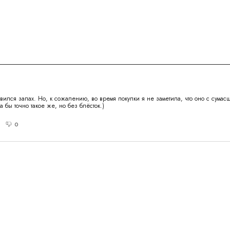
ился запах. Но, к сожалению, во время покупки я не заметила, что оно с сумас
а бы точно такое же, но без блёсток.)
0