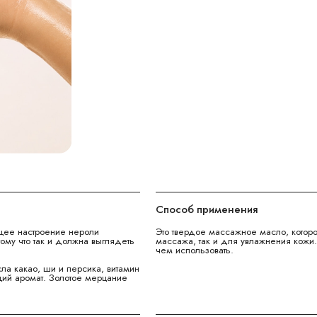
Способ применения
щее настроение нероли
Это твердое массажное масло, которо
ому что так и должна выглядеть
массажа, так и для увлажнения кожи
чем использовать.
 какао, ши и персика, витамин
щий аромат. Золотое мерцание