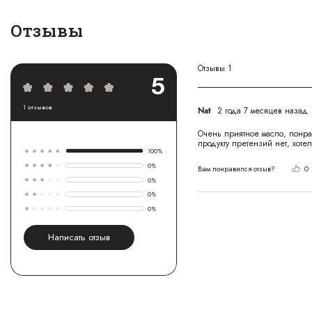
Отзывы
Отзывы
1
5
1
отзывов
Nat
2 года 7 месяцев назад
Очень приятное масло, понрав
продукту претензий нет, хотел
100
%
0
%
Вам понравился отзыв?
0
0
%
0
%
0
%
Написать отзыв