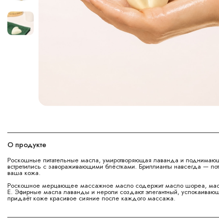
О продукте
Роскошные питательные масла, умиротворяющая лаванда и поднимаю
встретились с завораживающими блёстками. Бриллианты навсегда — пот
ваша кожа.
Роскошное мерцающее массажное масло содержит масло шореа, масла
E. Эфирные масла лаванды и нероли создают элегантный, успокаиваю
придаёт коже красивое сияние после каждого массажа.