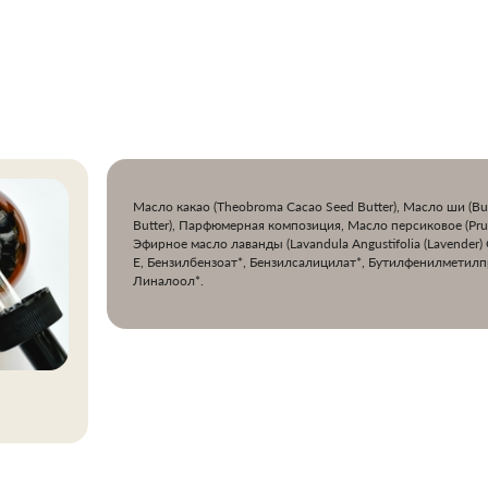
Масло какао (Theobroma Cacao Seed Butter), Масло ши (But
Butter), Парфюмерная композиция, Масло персиковое (Prun
Эфирное масло лаванды (Lavandula Angustifolia (Lavender) 
Е, Бензилбензоат*, Бензилсалицилат*, Бутилфенилметилп
Линалоол*.