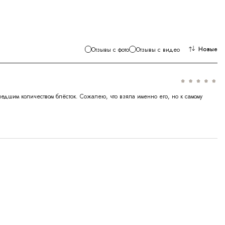
Новые
Отзывы с фото
Отзывы с видео
шедшим количеством блëсток. Сожалею, что взяла именно его, но к самому