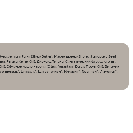
yrospermum Parkii (Shea) Butter), Масло шореа (Shorea Stenoptera Seed
us Persica Kernel Oil), Диоксид Титана, Синтетический фторфлогопит,
Oil), Эфирное масло нероли (Citrus Aurantium Dulcis Flower Oil), Витамин
ропиональ*, Цитраль*, Цитронеллол*, Кумарин*, Гераниол*, Лимонен*,