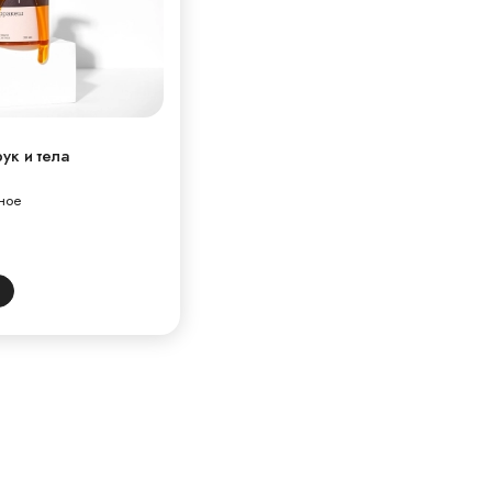
ук и тела
чное