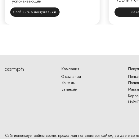
750
₽
/
64
успокаивающий
Сообщить о поступлении
Зак
Компания
Покуп
О компании
Польз
Контакты
Полит
Вакансии
Магаз
Корпо
HoReC
Сайт использует файлы cookie, продолжая пользоваться сайтом, вы даете согл