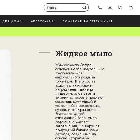
Ы ДЛЯ ДОМА
АКСЕССУАРЫ
ПОДАРОЧНЫЙ СЕРТИФИКАТ
Жидкое мыло
Жидкое мыло
Oomph
сочетает в себе натуральные
компоненты для
максимального ухода за
кожей рук. В его состав
входят увлажняющие
ингредиенты, такие как
глицерин, алоэ вера и
витамин Е, которые помогают
сохранить кожу мягкой и
ухоженной, предотвращая
сухость и раздражение.
Благодаря мягкой
очищающей базе, мыло
эффективно удаляет
загрязнения, не нарушая
природный баланс кожи.
Ароматы, созданные на
основе натуральных