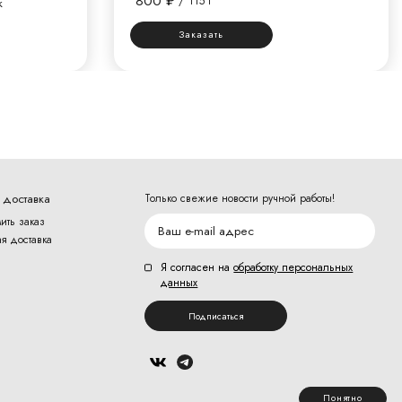
800
₽
/
115 г
к
Заказать
 доставка
Только свежие новости ручной работы!
ить заказ
я доставка
Я согласен на
обработку персональных
данных
Подписаться
Понятно
Безопасная оплата на сайте: